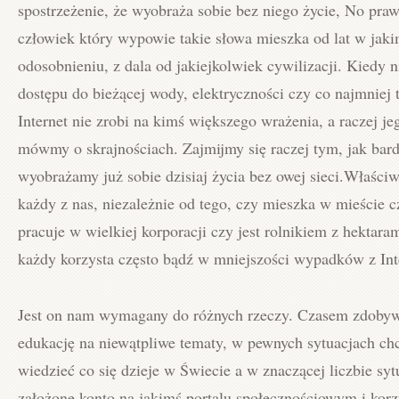
spostrzeżenie, że wyobraża sobie bez niego życie, No pra
człowiek który wypowie takie słowa mieszka od lat w jak
odosobnieniu, z dala od jakiejkolwiek cywilizacji. Kiedy n
dostępu do bieżącej wody, elektryczności czy co najmniej t
Internet nie zrobi na kimś większego wrażenia, a raczej je
mówmy o skrajnościach. Zajmijmy się raczej tym, jak bard
wyobrażamy już sobie dzisiaj życia bez owej sieci.Właści
każdy z nas, niezależnie od tego, czy mieszka w mieście c
pracuje w wielkiej korporacji czy jest rolnikiem z hektara
każdy korzysta często bądź w mniejszości wypadków z Int
Jest on nam wymagany do różnych rzeczy. Czasem zdob
edukację na niewątpliwe tematy, w pewnych sytuacjach ch
wiedzieć co się dzieje w Świecie a w znaczącej liczbie sy
założone konto na jakimś portalu społecznościowym i kor