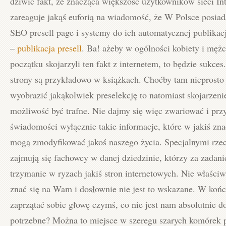
dziwić fakt, że znacząca większość użytkowników sieci Int
zareaguje jakąś euforią na wiadomość, że W Polsce posi
SEO presell page i systemy do ich automatycznej publikacj
–
publikacja presell
. Ba! ażeby w ogólności kobiety i męż
początku skojarzyli ten fakt z internetem, to będzie sukce
strony są przykładowo w książkach. Choćby tam nieprosto 
wyobrazić jakąkolwiek preselekcję to natomiast skojarzen
możliwość być trafne. Nie dajmy się więc zwariować i pr
świadomości wyłącznie takie informacje, które w jakiś zn
mogą zmodyfikować jakoś naszego życia. Specjalnymi rze
zajmują się fachowcy w danej dziedzinie, którzy za zadani
trzymanie w ryzach jakiś stron internetowych. Nie właści
znać się na Wam i dosłownie nie jest to wskazane. W koń
zaprzątać sobie głowę czymś, co nie jest nam absolutnie d
potrzebne? Można to miejsce w szeregu szarych komórek 