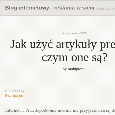
Blog internetowy - reklama w sieci
Blog o pro
6 sierpnia 2026
Jak użyć artykuły pres
czym one są?
by multipresell
POSTED IN:
Bez kategorii
Internet… Prawdopodobnie nikomu nie przyjdzie dzisiaj d