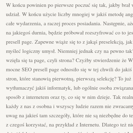
W końcu powinien po pierwsze poczuć się tak, jakby brał
udział. W końcu użycie liczby mnogiej w jakiś metodę ang
całe wydarzenia, a raczej proces posiadania. Następnie, a
na jakiegoś durnia, będzie próbował rozszyfrować co to jes
presell page. Zapewne wiąże się to z jakąś preselekcją, ja
myśleć logiczny umysł. Niemniej jednak czy na pewno ta
wzięła się ta page, czyli strona? Czyżby stwierdzenie że
mocne SEO presell page odnosiło się w tej chwili do jakiś
stron, które stanowią pierwotną, pierwszą selekcję? To już
wytłumaczyć jakiś informatyk, lub ogólnie osoba związana
sposób z internetem oraz ty, co się w nim dzieje. Tak realn
każdy z nas z osobna i wszyscy ludzie razem nie zwracam
uwag na jakieś tam szczegóły, które nie są niezbędne do t
z czegoś korzystać, na przykład z Internetu. Dlatego też n