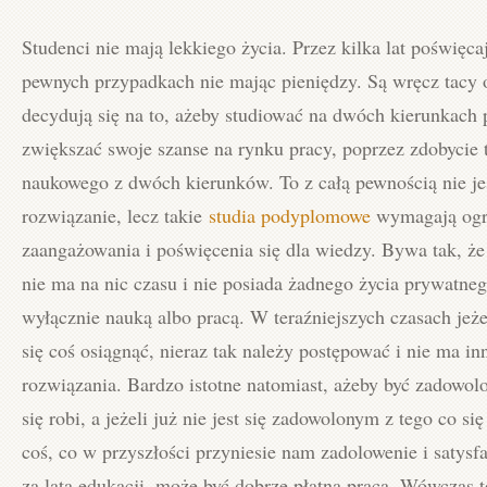
Studenci nie mają lekkiego życia. Przez kilka lat poświęca
pewnych przypadkach nie mając pieniędzy. Są wręcz tacy 
decydują się na to, ażeby studiować na dwóch kierunkach 
zwiększać swoje szanse na rynku pracy, poprzez zdobycie 
naukowego z dwóch kierunków.
To z całą pewnością nie je
rozwiązanie, lecz takie
studia podyplomowe
wymagają og
zaangażowania i poświęcenia się dla wiedzy. Bywa tak, że 
nie ma na nic czasu i nie posiada żadnego życia prywatneg
wyłącznie nauką albo pracą. W teraźniejszych czasach jeżel
się coś osiągnąć, nieraz tak należy postępować i nie ma in
rozwiązania. Bardzo istotne natomiast, ażeby być zadowol
się robi, a jeżeli już nie jest się zadowolonym z tego co się
coś, co w przyszłości przyniesie nam zadolowenie i satysf
za lata edukacji, może być dobrze płatna praca. Wówczas t