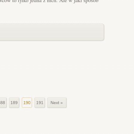
188
189
190
191
Next »