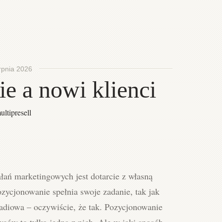
rpnia 2026
e a nowi klienci
ultipresell
łań marketingowych jest dotarcie z własną
ycjonowanie spełnia swoje zadanie, tak jak
radiowa – oczywiście, że tak. Pozycjonowanie
ców to tylko jedna z nich. Ale w jaki sposób