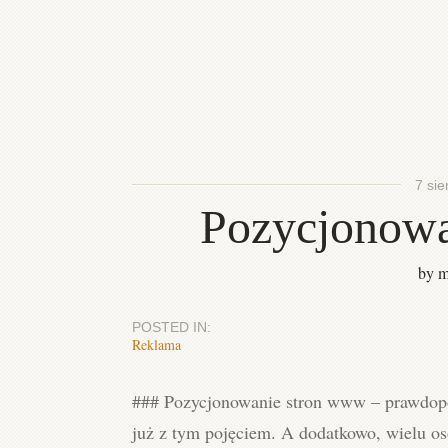
7 sie
Pozycjonowa
by m
POSTED IN:
Reklama
### Pozycjonowanie stron www – prawdopod
już z tym pojęciem. A dodatkowo, wielu os