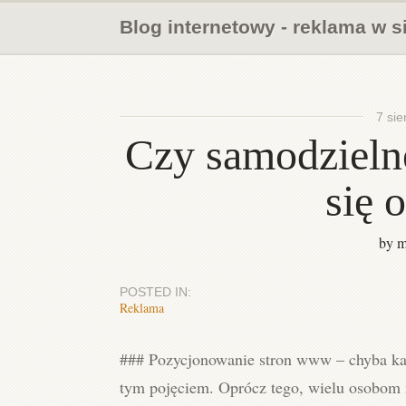
Blog internetowy - reklama w s
7 sie
Czy samodzieln
się 
by m
POSTED IN:
Reklama
### Pozycjonowanie stron www – chyba każd
tym pojęciem. Oprócz tego, wielu osobom m