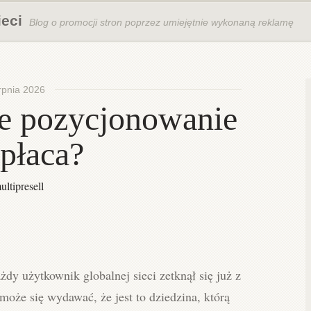
ieci
Blog o promocji stron poprzez umiejętnie wykonaną reklamę
rpnia 2026
e pozycjonowanie
opłaca?
ultipresell
y użytkownik globalnej sieci zetknął się już z
oże się wydawać, że jest to dziedzina, którą