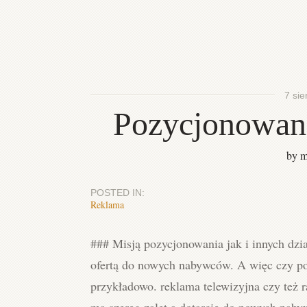
7 sie
Pozycjonowani
by m
POSTED IN:
Reklama
### Misją pozycjonowania jak i innych dzia
ofertą do nowych nabywców. A więc czy poz
przykładowo. reklama telewizyjna czy też 
ma szereg zalet a dotarcie do nowych nabyw